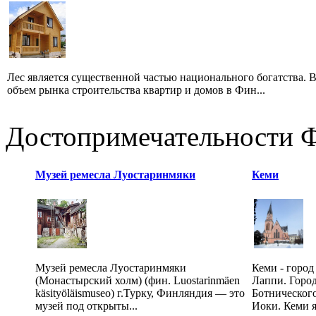
Лес является существенной частью национального богатства. 
объем рынка строительства квартир и домов в Фин...
Достопримечательности 
Музей ремесла Луостаринмяки
Кеми
Музей ремесла Луостаринмяки
Кеми - город
(Монастырский холм) (фин. Luostarinmäen
Лаппи. Город
käsityöläismuseo) г.Турку, Финляндия — это
Ботнического
музей под открыты...
Иоки. Кеми я