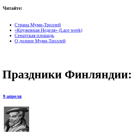
Читайте:
Страна Муми-Троллей
«Кружевная Неделя» (Lace week)
Сенатская площадь
О долине Муми-Троллей
Праздники Финляндии:
9 апреля