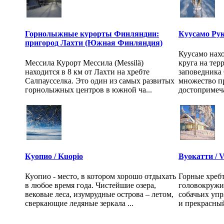
Горнолыжные курорты Финляндии:
Куусамо Ру
пригород Лахти (Южная Финляндия)
Куусамо нахо
Мессила Курорт Мессила (Messilä)
круга на те
находится в 8 км от Лахти на хребте
заповедника
Салпаусселка. Это один из самых развитых
множество п
горнолыжных центров в южной ча...
достопримеча
Куопио / Kuopio
Вуокатти / V
Куопио - место, в котором хорошо отдыхать
Горные хребт
в любое время года. Чистейшие озера,
головокружи
вековые леса, изумрудные острова – летом,
собачьих уп
сверкающие ледяные зеркала ...
и прекрасный