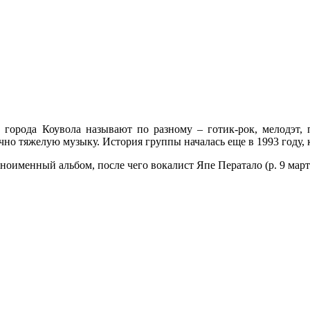
города Коувола называют по разному – готик-рок, мелодэт, по
но тяжелую музыку. История группы началась еще в 1993 году, 
ноименный альбом, после чего вокалист Япе Ператало (р. 9 мар