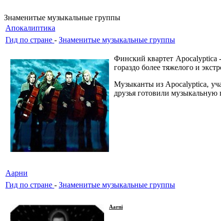
Знаменитые музыкальные группы
Апокалиптика
Гид по стране
-
Знаменитые музыкальные группы
Финский квартет Apocalyptica
гораздо более тяжелого и экст
Музыканты из Apocalyptica, уч
друзья готовили музыкальную п
Аарни
Гид по стране
-
Знаменитые музыкальные группы
Aarni