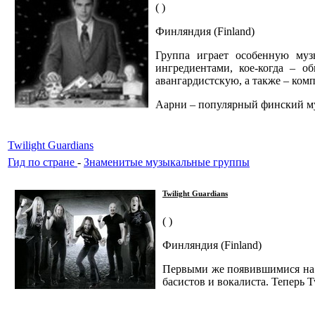
( )
Финляндия (Finland)
Группа играет особенную муз
ингредиентами, кое-когда – 
авангардистскую, а также – ко
Аарни – популярный финский му
Twilight Guardians
Гид по стране
-
Знаменитые музыкальные группы
Twilight Guardians
( )
Финляндия (Finland)
Первыми же появившимися на св
басистов и вокалиста. Теперь T