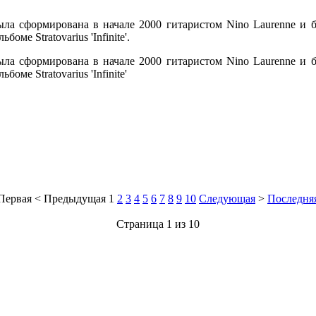
ла сформирована в начале 2000 гитаристом Nino Laurenne и бас
оме Stratovarius 'Infinite'.
ла сформирована в начале 2000 гитаристом Nino Laurenne и бас
оме Stratovarius 'Infinite'
Первая
<
Предыдущая
1
2
3
4
5
6
7
8
9
10
Следующая
>
Последня
Страница 1 из 10