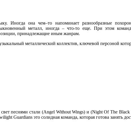
ыку. Иногда она чем–то напоминает разнообразные похор
обыкновенный металл, иногда – что-то еще. При этом коман
мпозиции, принадлежащие иным жанрам.
зыкальный металлический коллектив, ключевой персоной котор
ет песнями стали (Angel Without Wings) и (Night Of The Black
wilight Guardians это солидная команда, которая готова занять д