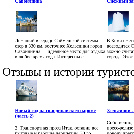
Савонлинна
Снежный за
Лежащий в сердце Сайменской системы
В Кеми ежего
озер в 330 км. восточнее Хельсинки город
возводится 
Савонлинна — идеальное место для отдыха
можно счита
в любое время года. Интересны с...
города. Этот 
Отзывы и истории туристо
Новый год на скандинавском пароме
Хельсинки - 
(часть 2)
Собственно, 
2. Транспортная проза Итак, оставив все
пресс-релиз
бытовые и рабочие перипетии, 30-го
поводу прекр