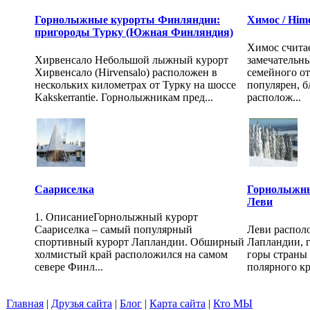
Горнолыжные курорты Финляндии:
Химос / Him
пригороды Турку (Южная Финляндия)
Химос счита
Хирвенсало Небольшой лыжный курорт
замечательн
Хирвенсало (Hirvensalo) расположен в
семейного от
нескольких километрах от Турку на шоссе
популярен, б
Kakskerrantie. Горнолыжникам пред...
располож...
Саариселка
Горнолыжны
Леви
1. ОписаниеГорнолыжный курорт
Саариселка – самый популярный
Леви располо
спортивный курорт Лапландии. Обширный
Лапландии, г
холмистый край расположился на самом
горы страны 
севере Финл...
полярного кру
Главная
|
Друзья сайта
|
Блог
|
Карта сайта
|
Кто МЫ