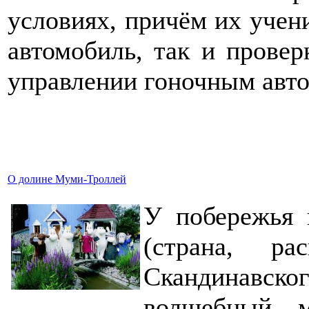
условиях, причём их учен
автомобиль, так и прове
управлении гоночным авто
О долине Муми-Троллей
У побережья 
(страна, ра
Скандинавск
волшебный м