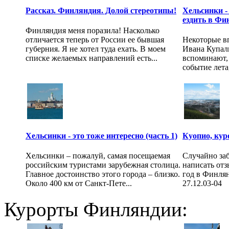
Рассказ. Финляндия. Долой стереотипы!
Хельсинки - 
ездить в Фи
Финляндия меня поразила! Насколько
отличается теперь от России ее бывшая
Некоторые вп
губерния. Я не хотел туда ехать. В моем
Ивана Купал
списке желаемых направлений есть...
вспоминают,
событие лета
Хельсинки - это тоже интересно (часть 1)
Куопио, кур
Хельсинки – пожалуй, самая посещаемая
Случайно заб
российским туристами зарубежная столица.
написать отз
Главное достоинство этого города – близко.
год в Финлян
Около 400 км от Санкт-Пете...
27.12.03-04
Курорты Финляндии: