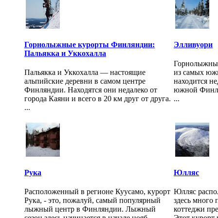
Горнолыжные курорты Финляндии:
Элливуори
Пальякка и Уккохалла
Горнолыжный
Пальякка и Уккохалла — настоящие
из самых юж
альпийские деревни в самом центре
находится не
Финляндии. Находятся они недалеко от
южной Финля
города Каяни и всего в 20 км друг от друга.
...
...
Рука
Юлляс
Расположенный в регионе Куусамо, курорт
Юлляс распо
Рука, - это, пожалуй, самый популярный
здесь много 
лыжный центр в Финляндии. Лыжный
коттеджи пр
сезон здесь начинается в начале нояб...
Этот курорт 