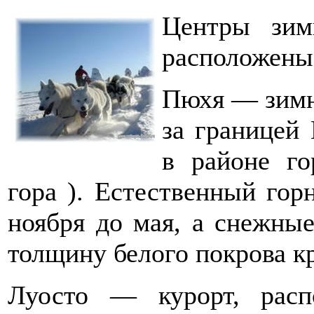
Центры зим
расположены 
Пюхя — зимни
за границей 
в районе г
гора ). Естественный гор
ноября до мая, а снежн
толщину белого покрова к
Луосто — курорт, расп