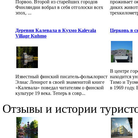
Порвоо. Второй из старейших городов
проживает ок
Финляндии вобрал в себя отголоски всех
диких живот
эпох, ...
трехкилометр
Деревня Калевала в Кухмо Kalevala
Церковь в с
Village Kuhmo
В центре гор
Известный финский писатель-фольклорист
находится ун
Элиас Леннрот в своей знаменитой книге
Тимо и Туом
«Калевала» поведал читателям о финской
в 1969 году.
культуре 19 века. Теперь в совр...
Отзывы и истории туристо