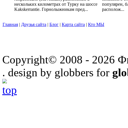
нескольких километрах от Турку на шоссе
популярен, б
Kakskerrantie. Горнолыжникам пред...
располож...
Главная
|
Друзья сайта
|
Блог
|
Карта сайта
|
Кто МЫ
Copyright© 2008 - 2026 Ф
. design by globbers for
gl