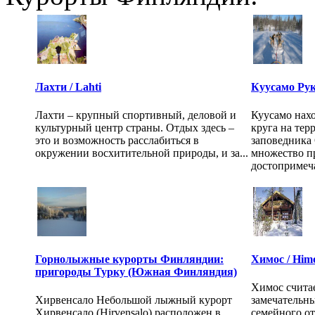
Лахти / Lahti
Куусамо Ру
Лахти – крупный спортивный, деловой и
Куусамо нахо
культурный центр страны. Отдых здесь –
круга на те
это и возможность расслабиться в
заповедника
окружении восхитительной природы, и за...
множество п
достопримеча
Горнолыжные курорты Финляндии:
Химос / Him
пригороды Турку (Южная Финляндия)
Химос счита
Хирвенсало Небольшой лыжный курорт
замечательн
Хирвенсало (Hirvensalo) расположен в
семейного от