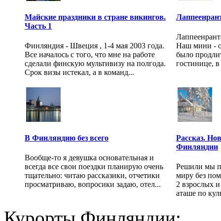
Майские праздники в стране викингов.
Лаппеенран
Часть 1
Лаппеенранта
Финляндия - Швеция , 1-4 мая 2003 года.
Наш мини - 
Все началось с того, что мне на работе
было продлит
сделали финскую мультивизу на полгода.
гостинице, в 
Срок визы истекал, а в команд...
В Финляндию без всего
Рассказ. Но
Финляндии
Вообще-то я девушка основательная и
всегда все свои поездки планирую очень
Решили мы п
тщательно: читаю рассказики, отчетики
миру без по
просматриваю, вопросики задаю, отел...
2 взрослых и
аташе по куль
Курорты Финляндии: