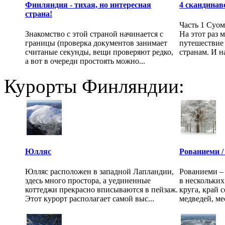
Финляндия - тихая, но интересная
4 скандинав
страна!
Часть 1 Суо
Знакомство с этой страной начинается с
На этот раз 
границы (проверка документов занимает
путешествие
считаные секунды, вещи проверяют редко,
странам. И н
а вот в очереди простоять можно...
Курорты Финляндии:
Юлляс
Рованиеми /
Юлляс расположен в западной Лапландии,
Рованиеми – 
здесь много простора, а уединенные
в нескольких
коттеджи прекрасно вписываются в пейзаж.
круга, край 
Этот курорт располагает самой выс...
медведей, ме