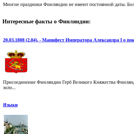
Многие праздники Финляндии не имеют постоянной даты. Боль
Интересные факты о Финляндии:
20.03.1808 (2.04). - Манифест Императора Александра I о по
Присоединение Финляндии Герб Великого Княжества Финляндск
золо...
Языки