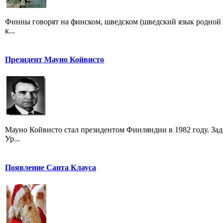
Финны говорят на финском, шведском (шведский язык родной дл
к...
Президент Мауно Койвисто
Мауно Койвисто стал президентом Финляндии в 1982 году. Зада
Ур...
Появление Санта Клауса