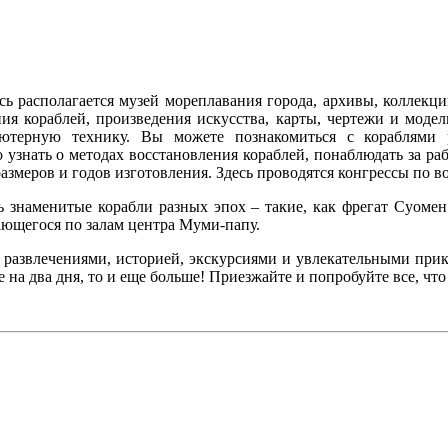
сь располагается музей мореплавания города, архивы, коллекци
ия кораблей, произведения искусства, карты, чертежи и моде
ютерную технику. Вы можете познакомиться с кораблями 
 узнать о методах восстановления кораблей, понаблюдать за ра
азмеров и годов изготовления. Здесь проводятся конгрессы по в
знаменитые корабли разных эпох – такие, как фрегат Суомен
ающегося по залам центра Муми-папу.
 развлечениями, историей, экскурсиями и увлекательными прик
 на два дня, то и еще больше! Приезжайте и попробуйте все, чт