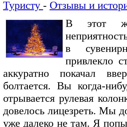
Туристу
-
Отзывы и истори
В этот же
неприятност
в сувенир
привлекло с
аккуратно покачал вв
болтается. Вы когда-ни
отрывается рулевая колон
довелось лицезреть. Мы д
уже далеко не там. Я попы