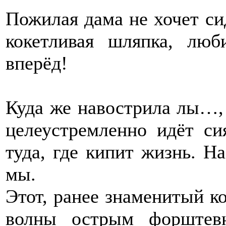
Пожилая дама не хочет си
кокетливая шляпка, л
вперёд!
Куда же навострила лы…, т
целеустремленно идёт си
туда, где кипит жизнь. Н
мы.
Этот, ранее знаменитый ко
волны острым форштев