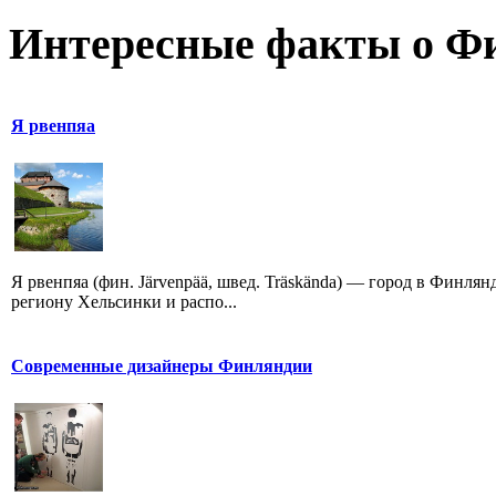
Интересные факты о Ф
Я рвенпяа
Я рвенпяа (фин. Järvenpää, швед. Träskända) — город в Финля
региону Хельсинки и распо...
Современные дизайнеры Финляндии