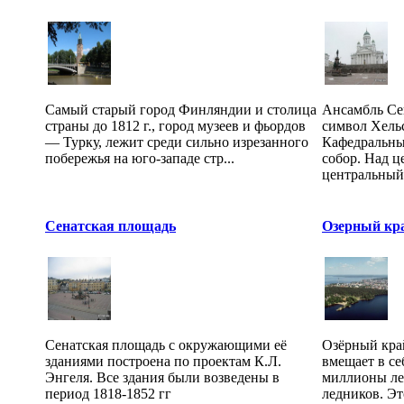
Самый старый город Финляндии и столица
Ансамбль Се
страны до 1812 г., город музеев и фьордов
символ Хель
— Турку, лежит среди сильно изрезанного
Кафедральны
побережья на юго-западе стр...
собор. Над 
центральный.
Сенатская площадь
Озерный кр
Сенатская площадь с окружающими её
Озёрный кра
зданиями построена по проектам К.Л.
вмещает в се
Энгеля. Все здания были возведены в
миллионы лет
период 1818-1852 гг
ледников. Эт