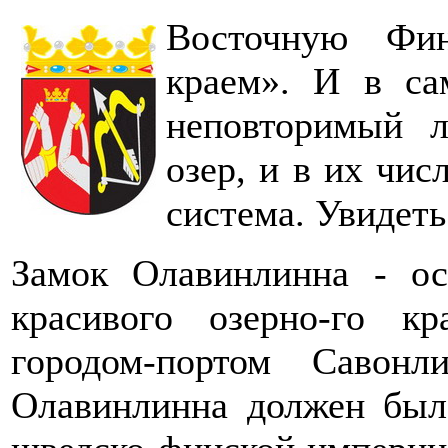
Восточную Фи
краем». И в са
неповторимый л
озер, и в их чис
система. Увидеть
Замок Олавинлинна - ос
красивого озерно-го к
городом-портом Савонл
Олавинлинна должен был