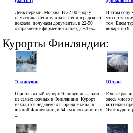
(часть 1)
дорожного э
День первый. Москва. В 22-00 сбор у
В этом году 
памятника Ленину в зале Ленинградского
что по техни
вокзала, получаем документы, в 22-50
том. Едем ту
отправление фирменного поезда «Лев...
января по 9. Т
Курорты Финляндии:
Элливуори
Юлляс
Горнолыжный курорт Элливуори — один
Юлляс распо
из самых южных в Финляндии. Курорт
здесь много 
находится недалеко от города Нокиа, в
коттеджи пр
южной Финляндии, в 54 км к юго-востоку
Этот курорт 
...