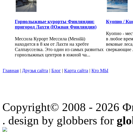
Горнолыжные курорты Финляндии:
Куопио / Ku
пригород Лахти (Южная Финляндия)
Куопио - мес
Мессила Курорт Мессила (Messilä)
в любое врем
находится в 8 км от Лахти на хребте
вековые леса
Салпаусселка. Это один из самых развитых
сверкающие л
горнолыжных центров в южной ча...
Главная
|
Друзья сайта
|
Блог
|
Карта сайта
|
Кто МЫ
Copyright© 2008 - 2026 Ф
. design by globbers for
gl