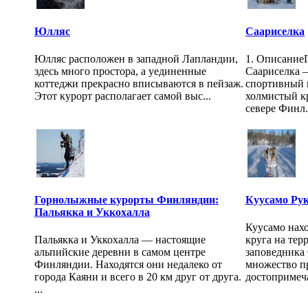
Юлляс
Саариселка
Юлляс расположен в западной Лапландии,
1. Описание
здесь много простора, а уединенные
Саариселка 
коттеджи прекрасно вписываются в пейзаж.
спортивный 
Этот курорт располагает самой выс...
холмистый к
севере Финл.
Горнолыжные курорты Финляндии:
Куусамо Ру
Пальякка и Уккохалла
Куусамо нахо
Пальякка и Уккохалла — настоящие
круга на те
альпийские деревни в самом центре
заповедника
Финляндии. Находятся они недалеко от
множество п
города Каяни и всего в 20 км друг от друга.
достопримеча
...