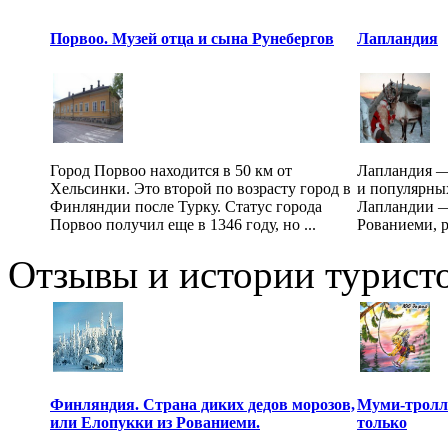
Порвоо. Музей отца и сына Рунебергов
Лапландия
Город Порвоо находится в 50 км от
Лапландия —
Хельсинки. Это второй по возрасту город в
и популярны
Финляндии после Турку. Статус города
Лапландии —
Порвоо получил еще в 1346 году, но ...
Рованиеми, р
Отзывы и истории туристо
Финляндия. Страна диких дедов морозов,
Муми-тролли
или Елопукки из Рованиеми.
только