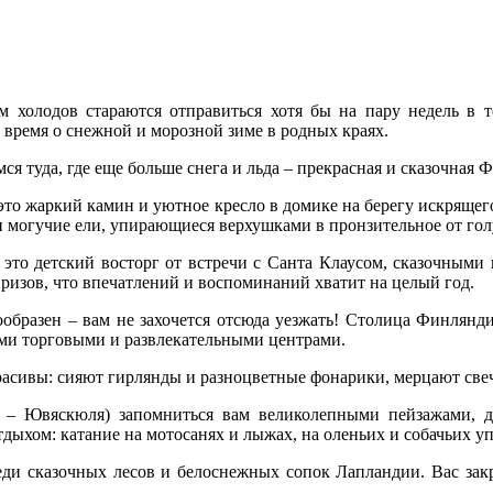
м холодов стараются отправиться хотя бы на пару недель в т
 время о снежной и морозной зиме в родных краях.
я туда, где еще больше снега и льда – прекрасная и сказочная 
то жаркий камин и уютное кресло в домике на берегу искрящего
и могучие ели, упирающиеся верхушками в пронзительное от го
то детский восторг от встречи с Санта Клаусом, сказочными 
ризов, что впечатлений и воспоминаний хватит на целый год.
образен – вам не захочется отсюда уезжать! Столица Финлян
ми торговыми и развлекательными центрами.
асивы: сияют гирлянды и разноцветные фонарики, мерцают свеч
е – Ювяскюля) запомниться вам великолепными пейзажами, д
ыхом: катание на мотосанях и лыжах, на оленьих и собачьих у
еди сказочных лесов и белоснежных сопок Лапландии. Вас закр