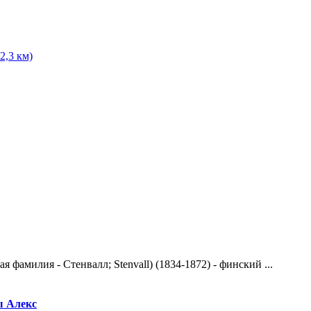
2,3 км)
фамилия - Стенвалл; Stenvall) (1834-1872) - финский ...
ы Алекс