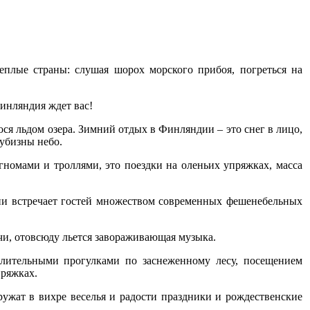
еплые страны: слушая шорох морского прибоя, погреться на
Финляндия ждет вас!
ся льдом озера. Зимний отдых в Финляндии – это снег в лицо,
лубизны небо.
гномами и троллями, это поездки на оленьих упряжках, масса
дии встречает гостей множеством современных фешенебельных
и, отовсюду льется завораживающая музыка.
лительными прогулками по заснеженному лесу, посещением
пряжках.
ужат в вихре веселья и радости праздники и рождественские