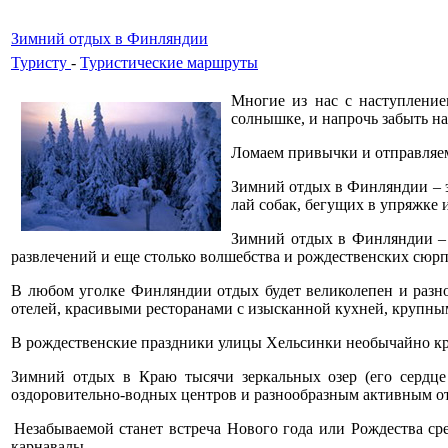
Зимний отдых в Финляндии
Туристу
-
Туристические маршруты
Многие из нас с наступление
солнышке, и напрочь забыть на
Ломаем привычки и отправляемс
Зимний отдых в Финляндии – э
лай собак, бегущих в упряжке 
Зимний отдых в Финляндии – э
развлечений и еще столько волшебства и рождественских сюрп
В любом уголке Финляндии отдых будет великолепен и разно
отелей, красивыми ресторанами с изысканной кухней, крупны
В рождественские праздники улицы Хельсинки необычайно кр
Зимний отдых в Краю тысячи зеркальных озер (его сердц
оздоровительно-водных центров и разнообразным активным отд
Незабываемой станет встреча Нового года или Рождества ср
карнавалы.