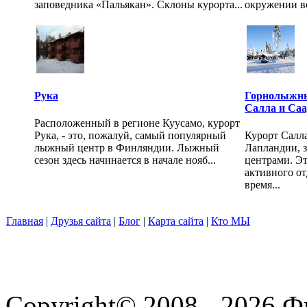
заповедника «Пальякан». Склоны курорта...
окружении во
Рука
Горнолыжны
Салла и Са
Расположенный в регионе Куусамо, курорт
Рука, - это, пожалуй, самый популярный
Курорт Салл
лыжный центр в Финляндии. Лыжный
Лапландии, 
сезон здесь начинается в начале нояб...
центрами. Эт
активного от
время...
Главная
|
Друзья сайта
|
Блог
|
Карта сайта
|
Кто МЫ
Copyright© 2008 - 2026 Ф