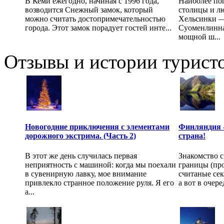
В Кеми ежегодно, начиная с 1996 года,
Наиболее поп
возводится Снежный замок, который
столицы и л
можно считать достопримечательностью
Хельсинки —
города. Этот замок порадует гостей инте...
Суоменлинна
мощной ш...
Отзывы и истории туристо
Новогодние приключения с элементами
Финляндия -
дорожного экстрима. (Часть 2)
страна!
В этот же день случилась первая
Знакомство с
неприятность с машиной: когда мы поехали
границы (пр
в сувенирную лавку, мое внимание
считаные сек
привлекло странное положение руля. Я его
а вот в очер
а...