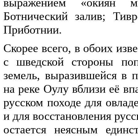
выражением «окиян мо
Ботнический залив; Тив
Приботнии.
Скорее всего, в обоих изв
с шведской стороны поп
земель, выразившейся в п
на реке Оулу вблизи её вп
русском походе для овлад
и для восстановления русс
остается неясным единс