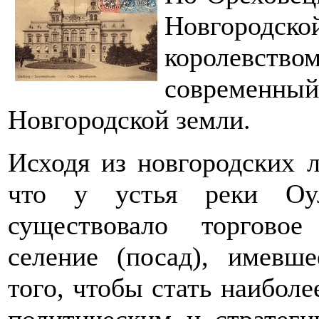
Новгородск
королевств
современн
Новгородской земли.
Исходя из новгородских л
что у устья реки Оу
существовало торговое
селение (посад), имевш
того, чтобы стать наибол
политическим и стратеги