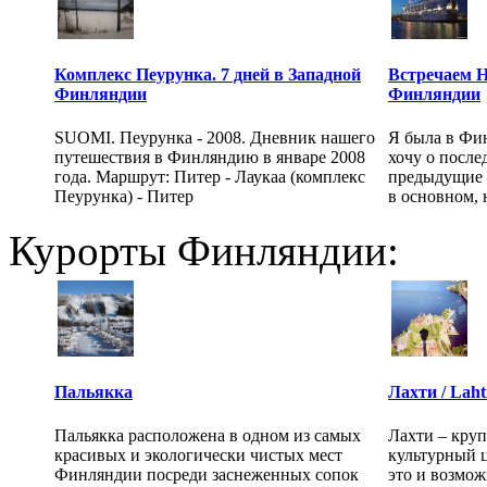
Комплекс Пеурунка. 7 дней в Западной
Встречаем Н
Финляндии
Финляндии
SUOMI. Пеурунка - 2008. Дневник нашего
Я была в Фи
путешествия в Финляндию в январе 2008
хочу о послед
года. Маршрут: Питер - Лаукаа (комплекс
предыдущие 
Пеурунка) - Питер
в основном, 
Курорты Финляндии:
Пальякка
Лахти / Laht
Пальякка расположена в одном из самых
Лахти – кру
красивых и экологически чистых мест
культурный ц
Финляндии посреди заснеженных сопок
это и возмож