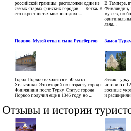
российской границы, расположен один из
В Тампере, в
самых старых финских городов — Котка. В
Финляндии, 
его окрестностях можно отдохн...
музеев, по б
оригинальны
явля...
Порвоо. Музей отца и сына Рунебергов
Замок Турку 
Город Порвоо находится в 50 км от
Замок Турку 
Хельсинки. Это второй по возрасту город в
историю с 12
Финляндии после Турку. Статус города
военные укр
Порвоо получил еще в 1346 году, но ...
и расширилис
Отзывы и истории туристо