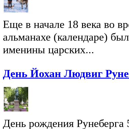
Еще в начале 18 века во в
альманахе (календаре) бы
именины царских...
День Йохан Людвиг Руне
День рождения Рунеберга 