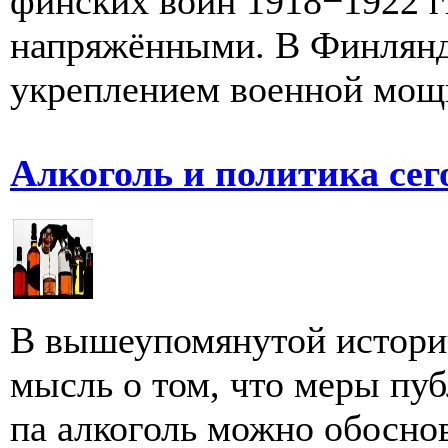
финских войн 1918−1922 г
напряжёнными. В Финлянди
укреплением военной мощи
Алкоголь и политика сег
В вышеупомянутой истори
мысль о том, что меры пу
па алкоголь можно обоснов