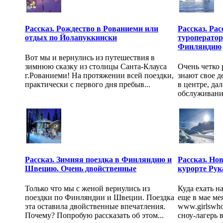
Рассказ. Рождество в Рованиеми или
Рассказ. Рас
отдых по Йолапуккински
туроперато
Финляндию
Вот мы и вернулись из путешествия в
зимнюю сказку из столицы Санта-Клауса
Очень четко 
г.Рованиеми! На протяжении всей поездки,
знают свое д
практически с первого дня пребыв...
в центре, дал
обслуживание
Рассказ. Зимняя поездка в Финляндию и
Рассказ. Но
Швецию. Очень двойственные
курорте Рук
Только что мы с женой вернулись из
Куда ехать н
поездки по Финляндии и Швеции. Поездка
еще в мае ме
эта оставила двойственные впечатления.
www.girlswho
Почему? Попробую рассказать об этом...
сноу-лагерь в