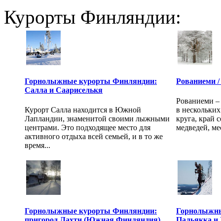
Курорты Финляндии:
Горнолыжные курорты Финляндии:
Рованиеми /
Салла и Саариселькя
Рованиеми – 
Курорт Салла находится в Южной
в нескольких
Лапландии, знаменитой своими лыжными
круга, край 
центрами. Это подходящее место для
медведей, ме
активного отдыха всей семьей, и в то же
время...
Горнолыжные курорты Финляндии:
Горнолыжны
пригород Лахти (Южная Финляндия)
Пальякка и