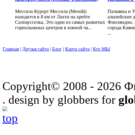
Мессила Курорт Мессила (Messilä)
Пальякка и 
находится в 8 км от Лахти на хребте
альпийские д
Салпаусселка. Это один из самых развитых
Финляндии. Н
горнолыжных центров в южной ча...
города Каяни 
...
Главная
|
Друзья сайта
|
Блог
|
Карта сайта
|
Кто МЫ
Copyright© 2008 - 2026 Ф
. design by globbers for
gl