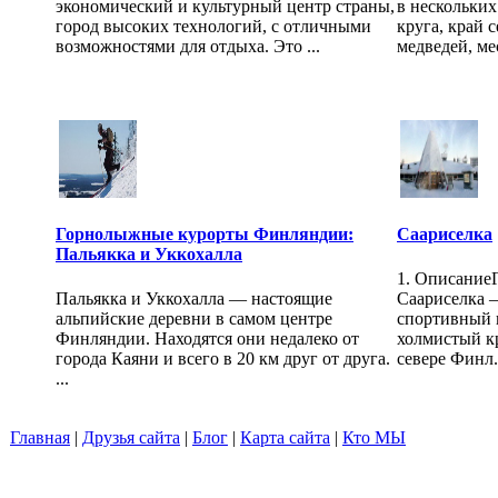
экономический и культурный центр страны,
в нескольких
город высоких технологий, с отличными
круга, край 
возможностями для отдыха. Это ...
медведей, ме
Горнолыжные курорты Финляндии:
Саариселка
Пальякка и Уккохалла
1. Описание
Пальякка и Уккохалла — настоящие
Саариселка 
альпийские деревни в самом центре
спортивный 
Финляндии. Находятся они недалеко от
холмистый к
города Каяни и всего в 20 км друг от друга.
севере Финл.
...
Главная
|
Друзья сайта
|
Блог
|
Карта сайта
|
Кто МЫ