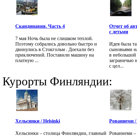
Скандинавия. Часть 4
Отчет об ав
с детьми
7 мая Ночь была не слишком теплой.
Поэтому собрались довольно быстро и
Идея была та
двинулись в Стокгольм . Доехали без
сыновьями н
приключений. Поставили машину на
в небольшой
платную ...
заграничью 
с цел...
Курорты Финляндии:
Хельсинки / Helsinki
Рованиеми /
Хельсинки – столица Финляндии, главный
Рованиеми – 