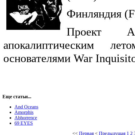
Финляндия (F
Проект An
апокалиптическим ле
основателями War Inquisit
Еще статьи...
And Oceans
Amorphis
Abhorrence
69 EYES
<<
Первая
<
Предыдущая
1
2