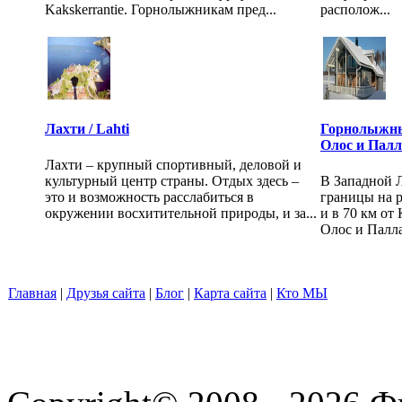
Kakskerrantie. Горнолыжникам пред...
располож...
Лахти / Lahti
Горнолыжны
Олос и Палл
Лахти – крупный спортивный, деловой и
культурный центр страны. Отдых здесь –
В Западной Л
это и возможность расслабиться в
границы на р
окружении восхитительной природы, и за...
и в 70 км о
Олос и Палла
Главная
|
Друзья сайта
|
Блог
|
Карта сайта
|
Кто МЫ