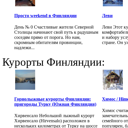
Просто weekend в Финляндии
Леви
День № 0 Счастливые жители Северной
Леви Этот ку
Столицы начинают свой путь к радушным
комфортабел
соседям прямо от порога. Но нам,
и набору усл
скромным обитателям провинции,
стране. Он у
надлежи...
Курорты Финляндии:
Горнолыжные курорты Финляндии:
Химос / Him
пригороды Турку (Южная Финляндия)
Химос счита
Хирвенсало Небольшой лыжный курорт
замечательн
Хирвенсало (Hirvensalo) расположен в
семейного от
нескольких километрах от Турку на шоссе
популярен, б