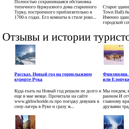
Полностью сохранившаяся обстановка
типичного буржуазного дома старинного
Старое здани
Турку, построенного приблизительно в
Town Hall) б
1700-х годах. Его комнаты в стиле роко...
Именно здан
городской со
Отзывы и истории туристо
Рассказ. Новый год на горнолыжном
Финляндия. 
курорте Рука
или Елопукк
Куда ехать на Новый год решали не долго и
Мы поедем, 
еще в мае меяце. Прочитали на сайте
ранним И от
www.girlswhoride.ru про поездку девушек в
главному врач
сноу-лагерь в Руке и сразу ж...
друзьями тра