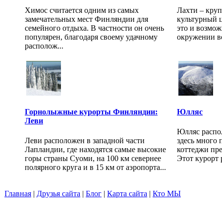
Химос считается одним из самых
Лахти – кру
замечательных мест Финляндии для
культурный ц
семейного отдыха. В частности он очень
это и возмож
популярен, благодаря своему удачному
окружении во
располож...
Горнолыжные курорты Финляндии:
Юлляс
Леви
Юлляс распо
Леви расположен в западной части
здесь много 
Лапландии, где находятся самые высокие
коттеджи пр
горы страны Суоми, на 100 км севернее
Этот курорт 
полярного круга и в 15 км от аэропорта...
Главная
|
Друзья сайта
|
Блог
|
Карта сайта
|
Кто МЫ