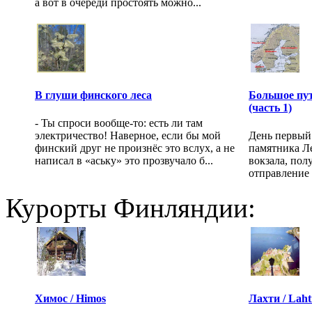
а вот в очереди простоять можно...
В глуши финского леса
Большое пу
(часть 1)
- Ты спроси вообще-то: есть ли там
электричество! Наверное, если бы мой
День первый.
финский друг не произнёс это вслух, а не
памятника Л
написал в «аську» это прозвучало б...
вокзала, пол
отправление 
Курорты Финляндии:
Химос / Himos
Лахти / Laht