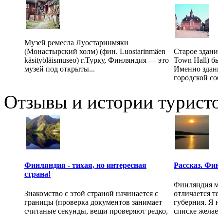
Музей ремесла Луостаринмяки
(Монастырский холм) (фин. Luostarinmäen
Старое здани
käsityöläismuseo) г.Турку, Финляндия — это
Town Hall) б
музей под открыты...
Именно здан
городской со
Отзывы и истории туристо
Финляндия - тихая, но интересная
Рассказ. Фи
страна!
Финляндия м
Знакомство с этой страной начинается с
отличается т
границы (проверка документов занимает
губерния. Я 
считаные секунды, вещи проверяют редко,
списке желае