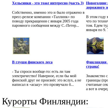
Хельсинки - это тоже интересно (часть 3)
Новогодние 
дорожного э
Собственно, именно это и было отражено в
пресс-релизе компании «Таллинк» по
В этом году 
поводу прекращения с января 2005 года
что по техни
паромного сообщения между С.-Петер...
том. Едем ту
января по 9. Т
В глуши финского леса
Финляндия -
страна!
- Ты спроси вообще-то: есть ли там
электричество! Наверное, если бы мой
Знакомство с
финский друг не произнёс это вслух, а не
границы (пр
написал в «аську» это прозвучало б...
считаные сек
а вот в очер
Курорты Финляндии: