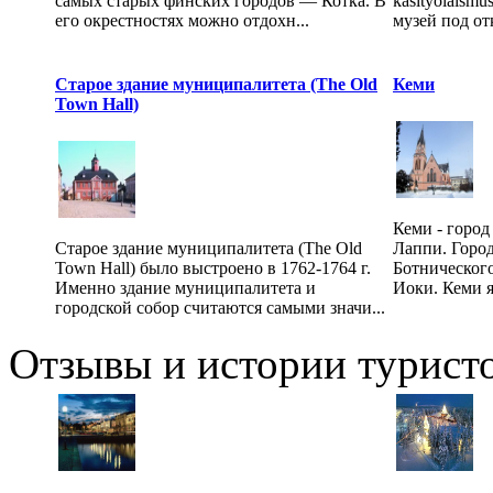
самых старых финских городов — Котка. В
käsityöläism
его окрестностях можно отдохн...
музей под от
Старое здание муниципалитета (The Old
Кеми
Town Hall)
Кеми - город
Старое здание муниципалитета (The Old
Лаппи. Город
Town Hall) было выстроено в 1762-1764 г.
Ботнического
Именно здание муниципалитета и
Иоки. Кеми я
городской собор считаются самыми значи...
Отзывы и истории туристо