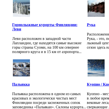
Горнолыжные курорты Финляндии:
Рука
Леви
Расположенн
Леви расположен в западной части
Рука, - это,
Лапландии, где находятся самые высокие
лыжный цен
горы страны Суоми, на 100 км севернее
сезон здесь н
полярного круга и в 15 км от аэропорта...
Пальякка
Куопио / Ku
Пальякка расположена в одном из самых
Куопио - мес
красивых и экологически чистых мест
в любое врем
Финляндии посреди заснеженных сопок
вековые леса
заповедника «Пальякан». Склоны курорта...
сверкающие л