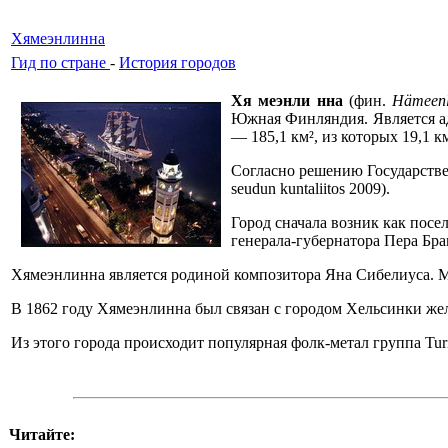
Хямеэнлинна
Гид по стране
-
История городов
Хя меэнли нна
(фин.
Hämeenl
Южная Финляндия. Является а
— 185,1 км², из которых 19,1 к
Согласно решению Государстве
seudun kuntaliitos 2009).
Город сначала возник как посе
генерала-губернатора Пера Бра
Хямеэнлинна является родиной композитора Яна Сибелиуса. 
В 1862 году Хямеэнлинна был связан с городом Хельсинки же
Из этого города происходит популярная фолк-метал группа Turi
Читайте: