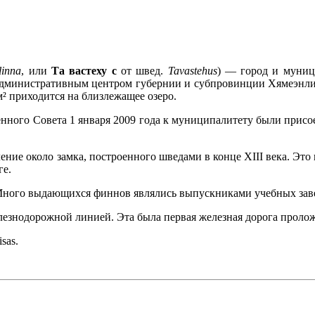
inna
, или
Та вастеху с
от швед.
Tavastehus
) — город и муниц
дминистративным центром губернии и субпровинции Хямеэнлин
м² приходится на близлежащее озеро.
нного Совета 1 января 2009 года к муниципалитету были присое
ление около замка, построенного шведами в конце XIII века. Эт
ге.
Много выдающихся финнов являлись выпускниками учебных заве
лезнодорожной линией. Эта была первая железная дорога проло
sas.