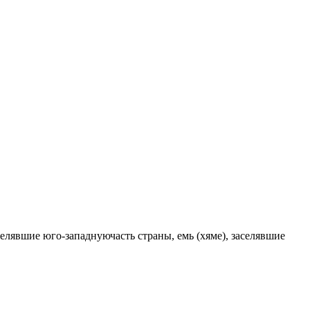
елявшие юго-западнуючасть страны, емь (хяме), заселявшие