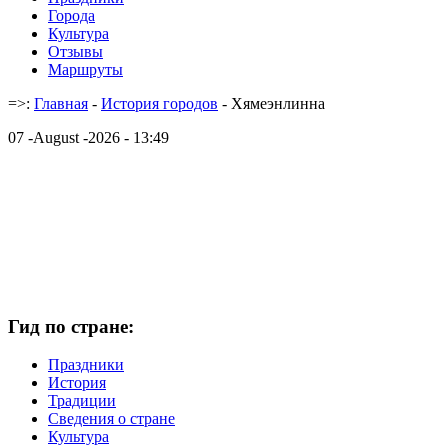
Города
Культура
Отзывы
Маршруты
=>:
Главная
-
История городов
- Хямеэнлинна
07 -August -2026 - 13:49
Гид по стране:
Праздники
История
Традиции
Cведения о стране
Культура