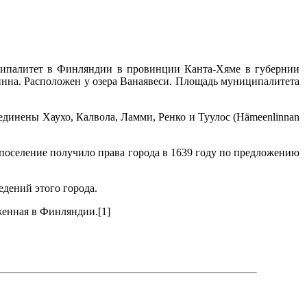
ипалитет в Финляндии в провинции Канта-Хяме в губернии
на. Расположен у озера Ванаявеси. Площадь муниципалитета
динены Хаухо, Калвола, Ламми, Ренко и Туулос (Hämeenlinnan
о поселение получило права города в 1639 году по предложению
дений этого города.
женная в Финляндии.[1]