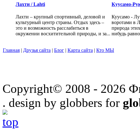
Лахти / Lahti
Куусамо-Рук
Лахти – крупный спортивный, деловой и
Куусамо - Лу
культурный центр страны. Отдых здесь –
воротами в 
это и возможность расслабиться в
природа этих
окружении восхитительной природы, и за...
нибудь равно
Главная
|
Друзья сайта
|
Блог
|
Карта сайта
|
Кто МЫ
Copyright© 2008 - 2026 Ф
. design by globbers for
gl