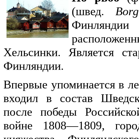
(швед.
Borg
Финлянди
расположе
Хельсинки. Является ст
Финляндии.
Впервые упоминается в ле
входил в состав Шведск
после победы Российско
войне 1808—1809, гор
княжества Финляндског