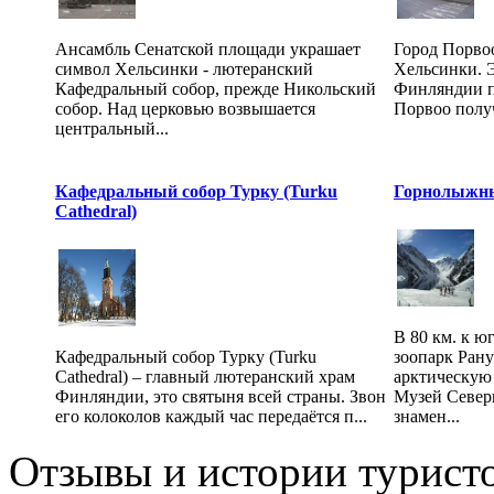
Ансамбль Сенатской площади украшает
Город Порвоо
символ Хельсинки - лютеранский
Хельсинки. Э
Кафедральный собор, прежде Никольский
Финляндии по
собор. Над церковью возвышается
Порвоо получи
центральный...
Кафедральный собор Турку (Turku
Горнолыжн
Cathedral)
В 80 км. к ю
Кафедральный собор Турку (Turku
зоопарк Ран
Cathedral) – главный лютеранский храм
арктическую
Финляндии, это святыня всей страны. Звон
Музей Север
его колоколов каждый час передаётся п...
знамен...
Отзывы и истории туристо