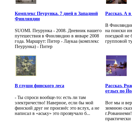
Комплекс Пеурунка. 7 дней в Западной
Рассказ. А 
Финляндии
В Финляндию
SUOMI. Пеурунка - 2008. Дневник нашего
на поиски и
путешествия в Финляндию в январе 2008
поездкой не 
года. Маршрут: Питер - Лаукаа (комплекс
групповой ту
Пеурунка) - Питер
В глуши финского леса
Рассказ. Ро
отдых по Й
- Ты спроси вообще-то: есть ли там
электричество! Наверное, если бы мой
Вот мы и вер
финский друг не произнёс это вслух, а не
зимнюю сказ
написал в «аську» это прозвучало б...
г.Рованиеми!
практически 