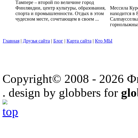
Тампере – второй по величине город
Финляндии, центр культуры, образования,
Мессила Куро
спорта и промышленности. Отдых в этом
находится в 
чудесном месте, сочетающем в своем ...
Салпаусселка
горнолыжных
Главная
|
Друзья сайта
|
Блог
|
Карта сайта
|
Кто МЫ
Copyright© 2008 - 2026 Ф
. design by globbers for
gl