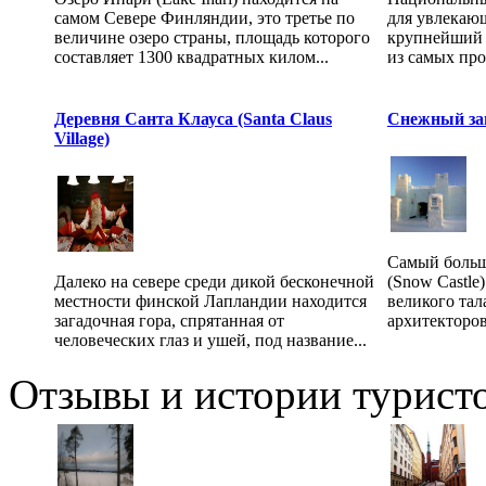
самом Севере Финляндии, это третье по
для увлекаю
величине озеро страны, площадь которого
крупнейший 
составляет 1300 квадратных килом...
из самых про
Деревня Санта Клауса (Santa Claus
Снежный зам
Village)
Самый больш
Далеко на севере среди дикой бесконечной
(Snow Castle
местности финской Лапландии находится
великого тал
загадочная гора, спрятанная от
архитекторов
человеческих глаз и ушей, под название...
Отзывы и истории туристо