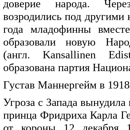
доверие народа. Чере
возродились под другими н
года младофинны вмест
образовали новую Нар
(англ. Kansallinen Edi
образована партия Национ
Густав Маннергейм в 1918
Угроза с Запада вынудила
принца Фридриха Карла Гес
от короны 12 декабря 1