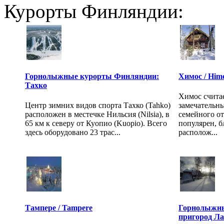
Курорты Финляндии:
Горнолыжные курорты Финляндии:
Химос / Him
Тахко
Химос счита
Центр зимних видов спорта Тахко (Tahko)
замечательн
расположен в местечке Нильсия (Nilsia), в
семейного от
65 км к северу от Куопио (Kuopio). Всего
популярен, б
здесь оборудовано 23 трас...
располож...
Тампере / Tampere
Горнолыжны
пригород Л