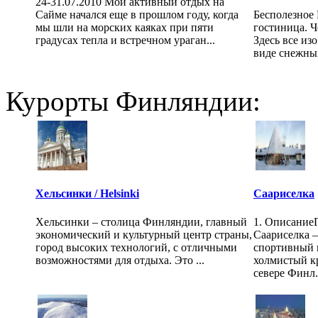
24-31.07.2010 Мой активный отдых на
Сайме начался еще в прошлом году, когда
Бесполезное
мы шли на морских каяках при пяти
гостиница. Ч
градусах тепла и встречном ураган...
Здесь все изо
виде снежных
Курорты Финляндии:
Хельсинки / Helsinki
Саариселка
Хельсинки – столица Финляндии, главный
1. Описание
экономический и культурный центр страны,
Саариселка 
город высоких технологий, с отличными
спортивный 
возможностями для отдыха. Это ...
холмистый к
севере Финл.