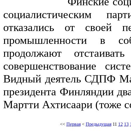
Финские соц
социалистическим пар
отказались от своей п
промышленности в соб
продолжают отстаиват
совершенствование сист
Видный деятель СДПФ Ма
президента Финляндии два
Мартти Ахтисаари (тоже с
<<
Первая
<
Предыдущая
11
12
13