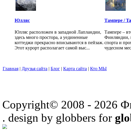
Юлляс
Тампере / T
Юлляс расположен в западной Лапландии,
Тампере – вт
здесь много простора, а уединенные
Финляндии, ц
коттеджи прекрасно вписываются в пейзаж.
спорта и пр
Этот курорт располагает самой выс...
чудесном мес
Главная
|
Друзья сайта
|
Блог
|
Карта сайта
|
Кто МЫ
Copyright© 2008 - 2026 Ф
. design by globbers for
gl