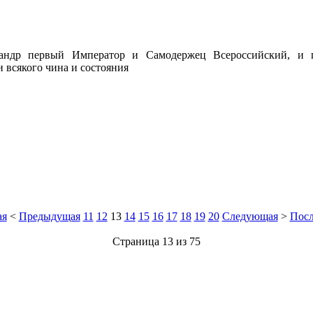
ндр первый Император и Самодержец Всероссийский, и пр
всякого чина и состояния
ая
<
Предыдущая
11
12
13
14
15
16
17
18
19
20
Следующая
>
Посл
Страница 13 из 75