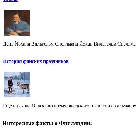
День Йохана Вильгельм Снеллмана Йохан Вильгельм Снеллман (
История финских праздников
Еще в начале 18 века во время шведского правления в альмана
Интересные факты о Финляндии: