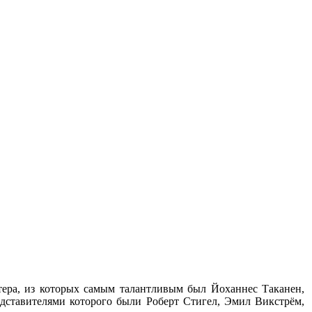
тера, из которых самым талантливым был Йоханнес Таканен,
едставителями которого были Роберт Стигел, Эмил Викстрём,