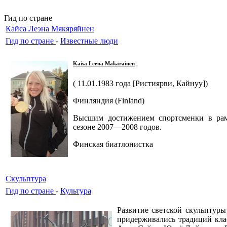
Гид по стране
Кайса Леэна Мякяряйнен
Гид по стране
-
Известные люди
Kaisa Leena Makarainen
( 11.01.1983 года [Ристиярви, Кайнуу])
Финляндия (Finland)
Высшим достижением спортсменки в рам
сезоне 2007—2008 годов.
Финская биатлонистка
Скульптура
Гид по стране
-
Культура
Развитие светской скульптур
придерживались традиций кла