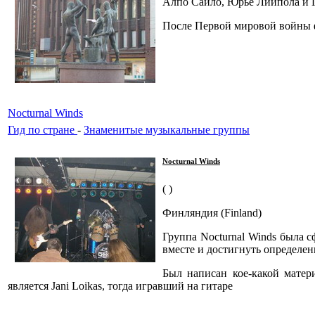
Алпо Сайло, Юрьё Лийпола и 
После Первой мировой войны ф
Nocturnal Winds
Гид по стране
-
Знаменитые музыкальные группы
Nocturnal Winds
( )
Финляндия (Finland)
Группа Nocturnal Winds была с
вместе и достигнуть определен
Был написан кое-какой матер
является Jani Loikas, тогда игравший на гитаре