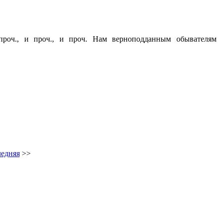
оч., и проч., и проч. Нам верноподданным обывателям
едняя
>>