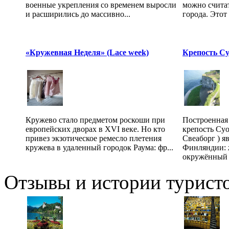
военные укрепления со временем выросли
можно счита
и расширились до массивно...
города. Этот 
«Кружевная Неделя» (Lace week)
Крепость С
Кружево стало предметом роскоши при
Построенная 
европейских дворах в XVI веке. Но кто
крепость Суо
привез экзотическое ремесло плетения
Свеаборг ) 
кружева в удаленный городок Раума: фр...
Финляндии: 
окружённый ч
Отзывы и истории туристо