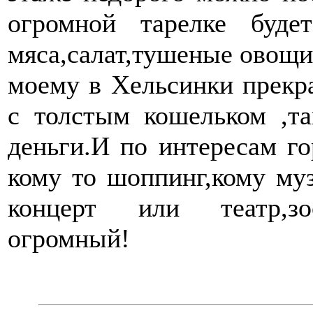
огромной тарелке буд
мяса,салат,тушеные овощи 
моему в Хельсинки прекр
с толстым кошельком ,т
деньги.И по интересам го
кому то шоппинг,кому муз
концерт или театр,зооп
огромный!