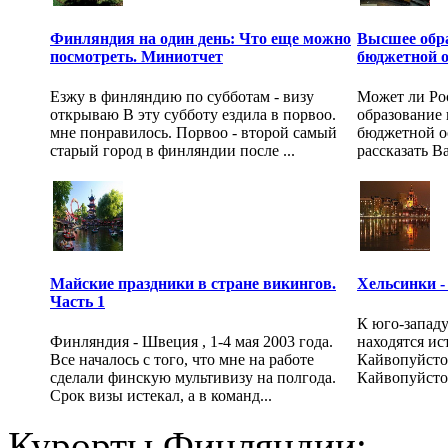
Финляндия на один день: Что еще можно
Высшее обр
посмотреть. Миниотчет
бюджетной о
Езжу в финляндию по субботам - визу
Может ли Ро
открываю В эту субботу ездила в порвоо.
образование 
мне понравилось. Порвоо - второй самый
бюджетной ос
старый город в финляндии после ...
рассказать В
Майские праздники в стране викингов.
Хельсинки - 
Часть 1
К юго-запад
Финляндия - Швеция , 1-4 мая 2003 года.
находятся ис
Все началось с того, что мне на работе
Кайвопуйсто 
сделали финскую мультивизу на полгода.
Кайвопуйсто 
Срок визы истекал, а в команд...
Курорты Финляндии: