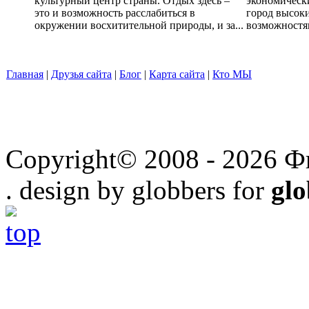
культурный центр страны. Отдых здесь –
экономическ
это и возможность расслабиться в
город высок
окружении восхитительной природы, и за...
возможностям
Главная
|
Друзья сайта
|
Блог
|
Карта сайта
|
Кто МЫ
Copyright© 2008 - 2026 Ф
. design by globbers for
gl