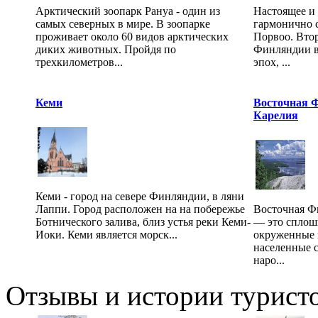
Арктический зоопарк Рануа - один из
Настоящее и
самых северных в мире. В зоопарке
гармонично 
проживает около 60 видов арктических
Порвоо. Вто
диких животных. Пройдя по
Финляндии во
трехкилометров...
эпох, ...
Кеми
Восточная 
Карелия
Кеми - город на севере Финляндии, в ляни
Лаппи. Город расположен на на побережье
Восточная Ф
Ботнического залива, близ устья реки Кеми-
— это сплошн
Иоки. Кеми является морск...
окруженные 
населенные 
наро...
Отзывы и истории туристо