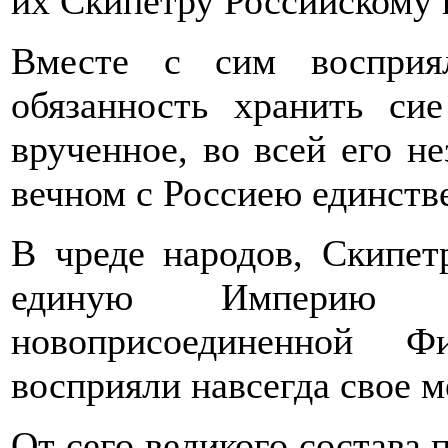
их Скипетру Российскому 
Вместе с сим воспри
обязанность хранить си
врученное, во всей его н
вечном с Россиею единств
В чреде народов, Скипет
единую Империю со
новоприсоединенной 
восприяли навсегда свое м
От сего великого состава 