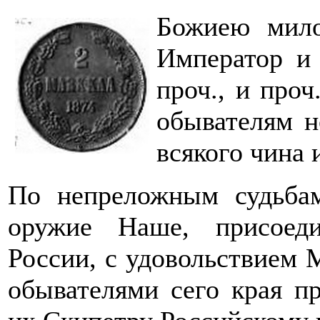
Божиею мил
Император и
проч., и про
обывателям 
всякого чина 
По непреложным судьба
оружие Наше, присоед
России, с удовольствием 
обывателями сего края п