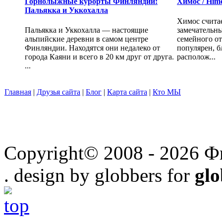
Горнолыжные курорты Финляндии:
Химос / Him
Пальякка и Уккохалла
Химос счита
Пальякка и Уккохалла — настоящие
замечательн
альпийские деревни в самом центре
семейного от
Финляндии. Находятся они недалеко от
популярен, б
города Каяни и всего в 20 км друг от друга.
располож...
...
Главная
|
Друзья сайта
|
Блог
|
Карта сайта
|
Кто МЫ
Copyright© 2008 - 2026 Ф
. design by globbers for
gl