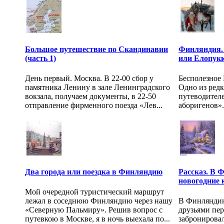
Большое путешествие по Скандинавии
Финляндия. 
(часть 1)
или Елопукк
День первый. Москва. В 22-00 сбор у
Бесполезное
памятника Ленину в зале Ленинградского
Одно из редк
вокзала, получаем документы, в 22-50
путеводителе
отправление фирменного поезда «Лев...
аборигенов».
Два города или поездка в Финляндию
Рассказ. В 
новогодние 
Мой очередной туристический маршрут
лежал в соседнюю Финляндию через нашу
В Финляндию
«Северную Пальмиру». Решив вопрос с
друзьями пер
путевкою в Москве, я в ночь выехала по...
забронировал