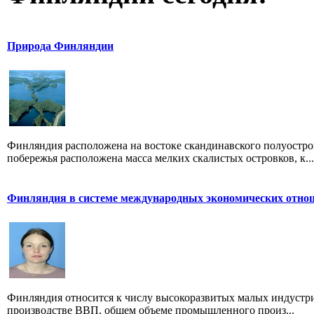
Природа Финляндии
Финляндия расположена на востоке скандинавского полуостро
побережья расположена масса мелких скалистых островков, к...
Финляндия в системе международных экономических отно
Финляндия относится к числу высокоразвитых малых индустриа
производстве ВВП, общем объеме промышленного произ...