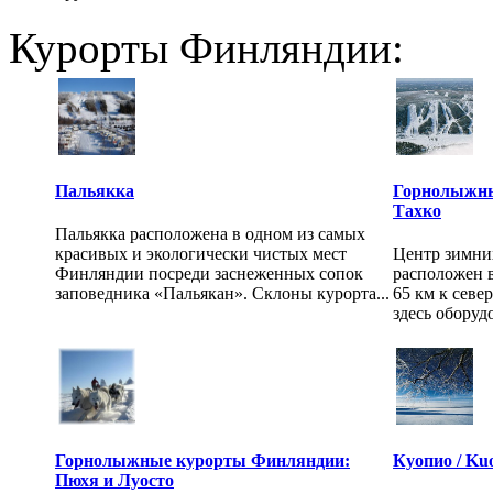
Курорты Финляндии:
Пальякка
Горнолыжны
Тахко
Пальякка расположена в одном из самых
красивых и экологически чистых мест
Центр зимних
Финляндии посреди заснеженных сопок
расположен в
заповедника «Пальякан». Склоны курорта...
65 км к севе
здесь оборудо
Горнолыжные курорты Финляндии:
Куопио / Ku
Пюхя и Луосто