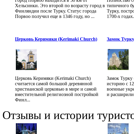
Город Порвоо находится в 50 км от
Полностью с
Хельсинки. Это второй по возрасту город в
типичного б
Финляндии после Турку. Статус города
Турку, постр
Порвоо получил еще в 1346 году, но ...
1700-х годах.
Церковь Керимяки (Kerimaki Church)
Замок Турку 
Церковь Керимяки (Kerimaki Church)
Замок Турку 
считается самой большой деревянной
историю с 12
христианской церковью в мире и самой
военные укр
вместительной религиозной постройкой
и расширилис
Финл...
Отзывы и истории туристо