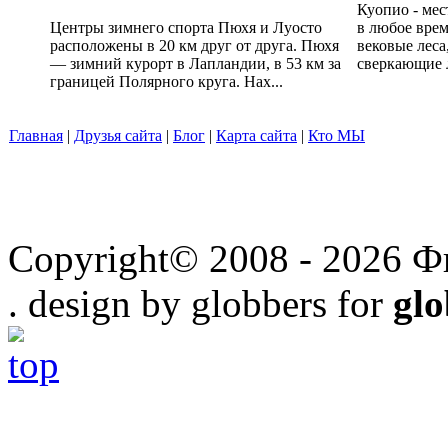
Куопио - мес
Центры зимнего спорта Пюхя и Луосто
в любое врем
расположены в 20 км друг от друга. Пюхя
вековые леса
— зимний курорт в Лапландии, в 53 км за
сверкающие л
границей Полярного круга. Нах...
Главная
|
Друзья сайта
|
Блог
|
Карта сайта
|
Кто МЫ
Copyright© 2008 - 2026 Ф
. design by globbers for
gl