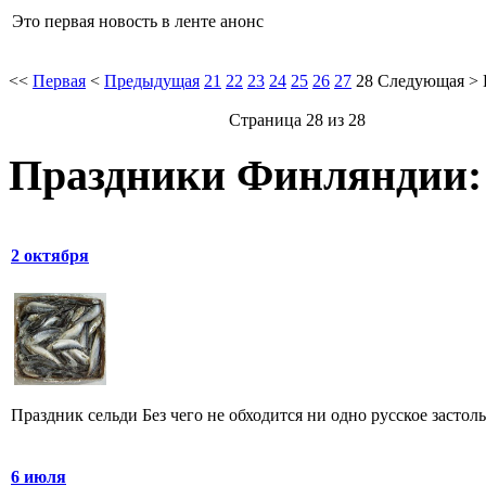
Это первая новость в ленте анонс
<<
Первая
<
Предыдущая
21
22
23
24
25
26
27
28
Следующая
>
Страница 28 из 28
Праздники Финляндии:
2 октября
Праздник сельди Без чего не обходится ни одно русское застоль
6 июля