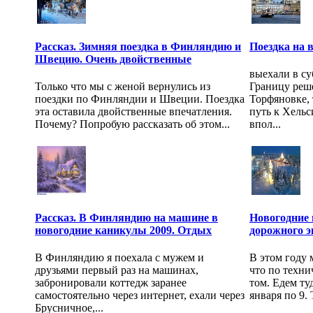
Рассказ. Зимняя поездка в Финляндию и
Поездка на 
Швецию. Очень двойственные
выехали в су
Только что мы с женой вернулись из
Границу реше
поездки по Финляндии и Швеции. Поездка
Торфяновке, 
эта оставила двойственные впечатления.
путь к Хельс
Почему? Попробую рассказать об этом...
впол...
Рассказ. В Финляндию на машине в
Новогодние 
новогодние каникулы 2009. Отдых
дорожного э
В Финляндию я поехала с мужем и
В этом году 
друзьями первый раз на машинах,
что по техни
забронировали коттедж заранее
том. Едем ту
самостоятельно через интернет, ехали через
января по 9. Т
Брусничное,...