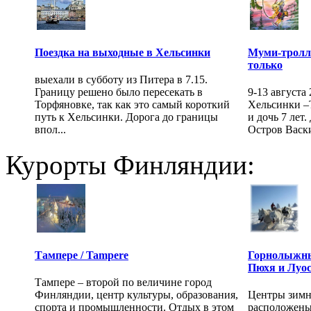
Поездка на выходные в Хельсинки
Муми-тролли
только
выехали в субботу из Питера в 7.15.
Границу решено было пересекать в
9-13 августа
Торфяновке, так как это самый короткий
Хельсинки –
путь к Хельсинки. Дорога до границы
и дочь 7 лет
впол...
Остров Васки 
Курорты Финляндии:
Тампере / Tampere
Горнолыжны
Пюхя и Луо
Тампере – второй по величине город
Финляндии, центр культуры, образования,
Центры зимн
спорта и промышленности. Отдых в этом
расположены 