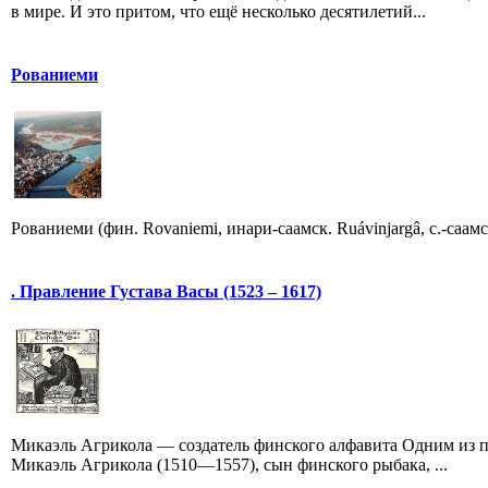
в мире. И это притом, что ещё несколько десятилетий...
Рованиеми
Рованиеми (фин. Rovaniemi, инари-саамск. Ruávinjargâ, с.-саам
. Правление Густава Васы (1523 – 1617)
Микаэль Агрикола — создатель финского алфавита Одним из 
Микаэль Агрикола (1510—1557), сын финского рыбака, ...