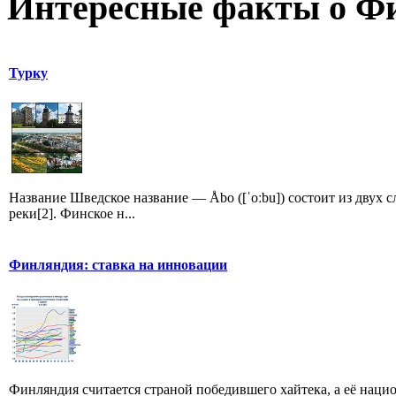
Интересные факты о Ф
Турку
Название Шведское название — Åbo ([ˈoːbu]) состоит из двух сл
реки[2]. Финское н...
Финляндия: ставка на инновации
Финляндия считается страной победившего хайтека, а её нац