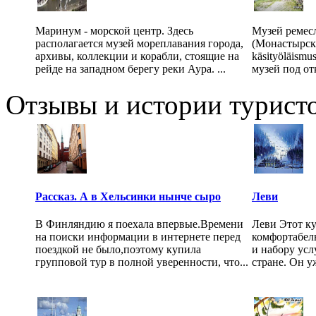
Маринум - морской центр. Здесь
Музей ремес
располагается музей мореплавания города,
(Монастырски
архивы, коллекции и корабли, стоящие на
käsityöläism
рейде на западном берегу реки Аура. ...
музей под от
Отзывы и истории туристо
Рассказ. А в Хельсинки нынче сыро
Леви
В Финляндию я поехала впервые.Времени
Леви Этот ку
на поиски информации в интернете перед
комфортабел
поездкой не было,поэтому купила
и набору усл
групповой тур в полной уверенности, что...
стране. Он у