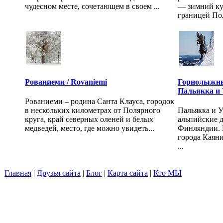
чудесном месте, сочетающем в своем ...
— зимний кур
границей Пол
Рованиеми / Rovaniemi
Горнолыжны
Пальякка и
Рованиеми – родина Санта Клауса, городок
в нескольких километрах от Полярного
Пальякка и 
круга, край северных оленей и белых
альпийские д
медведей, место, где можно увидеть...
Финляндии. Н
города Каяни 
...
Главная
|
Друзья сайта
|
Блог
|
Карта сайта
|
Кто МЫ