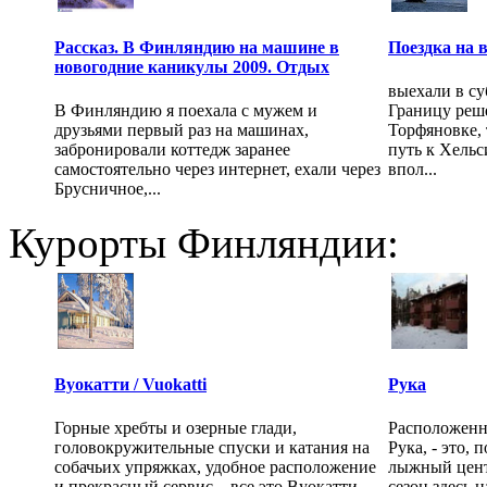
Рассказ. В Финляндию на машине в
Поездка на 
новогодние каникулы 2009. Отдых
выехали в су
В Финляндию я поехала с мужем и
Границу реше
друзьями первый раз на машинах,
Торфяновке, 
забронировали коттедж заранее
путь к Хельс
самостоятельно через интернет, ехали через
впол...
Брусничное,...
Курорты Финляндии:
Вуокатти / Vuokatti
Рука
Горные хребты и озерные глади,
Расположенн
головокружительные спуски и катания на
Рука, - это,
собачьих упряжках, удобное расположение
лыжный цен
и прекрасный сервис – все это Вуокатти...
сезон здесь н