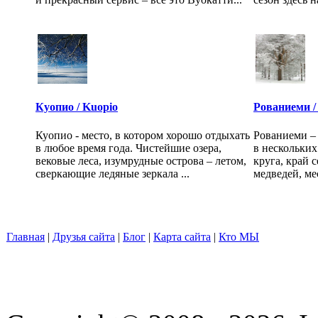
Куопио / Kuopio
Рованиеми /
Куопио - место, в котором хорошо отдыхать
Рованиеми – 
в любое время года. Чистейшие озера,
в нескольких
вековые леса, изумрудные острова – летом,
круга, край 
сверкающие ледяные зеркала ...
медведей, ме
Главная
|
Друзья сайта
|
Блог
|
Карта сайта
|
Кто МЫ