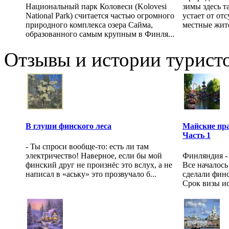
Национальный парк Коловеси (Kolovesi
зимы здесь т
National Park) считается частью огромного
устает от от
природного комплекса озера Сайма,
местные жите
образованного самым крупным в Финля...
Отзывы и истории туристо
В глуши финского леса
Майские пра
Часть 1
- Ты спроси вообще-то: есть ли там
электричество! Наверное, если бы мой
Финляндия - 
финский друг не произнёс это вслух, а не
Все началось 
написал в «аську» это прозвучало б...
сделали финс
Срок визы ист