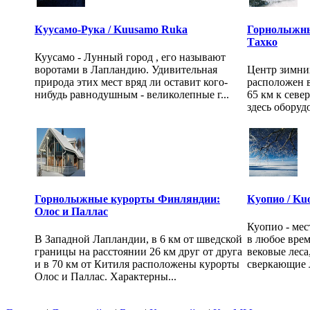
Куусамо-Рука / Kuusamo Ruka
Горнолыжны
Тахко
Куусамо - Лунный город , его называют
воротами в Лапландию. Удивительная
Центр зимних
природа этих мест вряд ли оставит кого-
расположен в
нибудь равнодушным - великолепные г...
65 км к севе
здесь оборудо
Горнолыжные курорты Финляндии:
Куопио / Ku
Олос и Паллас
Куопио - мес
В Западной Лапландии, в 6 км от шведской
в любое врем
границы на расстоянии 26 км друг от друга
вековые леса
и в 70 км от Китиля расположены курорты
сверкающие л
Олос и Паллас. Характерны...