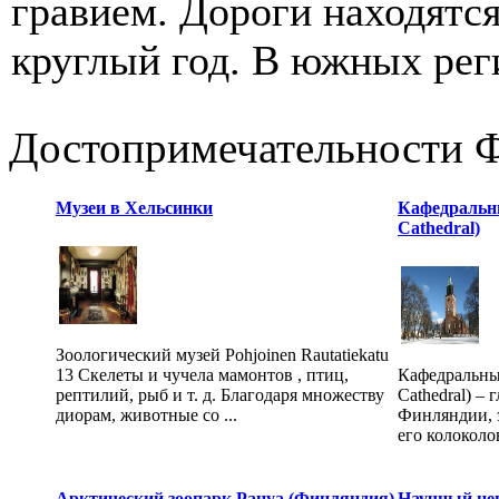
гравием. Дороги находятс
круглый год. В южных реги
Достопримечательности 
Музеи в Хельсинки
Кафедральны
Cathedral)
Зоологический музей Pohjoinen Rautatiekatu
13 Скелеты и чучела мамонтов , птиц,
Кафедральны
рептилий, рыб и т. д. Благодаря множеству
Cathedral) –
диорам, животные со ...
Финляндии, э
его колоколо
Арктический зоопарк Рануа (Финляндия)
Научный це