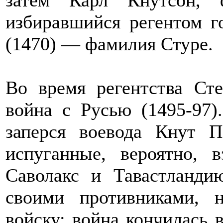
избиравшийся регентом го
(1470) — фамилия Стуре.
Во время регентства Ст
война с Русью (1495-97)
заперся воевода Кнут П
испуганные, вероятно,
Саволакс и Тавастланди
своими противниками, 
войску; война кончилась