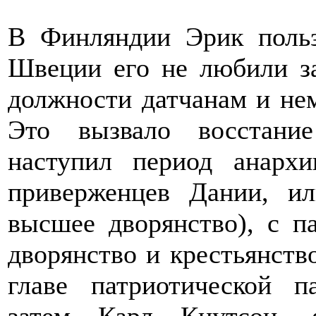
В Финляндии Эрик польз
Швеции его не любили за
должности датчанам и не
Это вызвало восстани
наступил период анархи
приверженцев Дании, ил
высшее дворянство), с п
дворянство и крестьянство
главе патриотической п
затем Карл Кнутсон, 