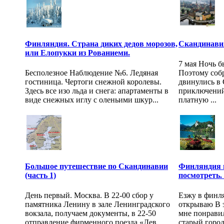
Финляндия. Страна диких дедов морозов,
Скандинавия
или Елопукки из Рованиеми.
7 мая Ночь б
Бесполезное Наблюдение №6. Ледяная
Поэтому соб
гостиница. Чертоги снежной королевы.
двинулись в 
Здесь все изо льда и снега: апартаменты в
приключений
виде снежных иглу с оленьими шкур...
платную ...
Большое путешествие по Скандинавии
Финляндия н
(часть 1)
посмотреть.
День первый. Москва. В 22-00 сбор у
Езжу в финля
памятника Ленину в зале Ленинградского
открываю В э
вокзала, получаем документы, в 22-50
мне понравил
отправление фирменного поезда «Лев...
старый город