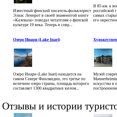
В 85 км. к в
Известный финский писатель-фольклорист
российской 
Элиас Леннрот в своей знаменитой книге
самых стары
«Калевала» поведал читателям о финской
его окрестно
культуре 19 века. Теперь в совр...
Озеро Инари (Lake Inari)
Художествен
Озеро Инари (Lake Inari) находится на
Музей совре
самом Севере Финляндии, это третье по
Mannerheimin
величине озеро страны, площадь которого
искусства в 
составляет 1300 квадратных килом...
построенном 
Отзывы и истории туристо