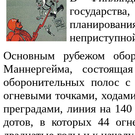
государств
планиров
неприступно
Основным рубежом обо
Маннергейма, состояща
оборонительных полос с
огневыми точками, ходам
преградами, линия на 140
дотов, в которых 44 ог
двадцатые годы и к началу