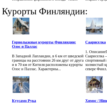
Курорты Финляндии:
Горнолыжные курорты Финляндии:
Саариселка
Олос и Паллас
1. Описание
В Западной Лапландии, в 6 км от шведской
Саариселка 
границы на расстоянии 26 км друг от друга
спортивный 
и в 70 км от Китиля расположены курорты
холмистый к
Олос и Паллас. Характерны...
севере Финл.
Куусамо Рука
Химос / Him