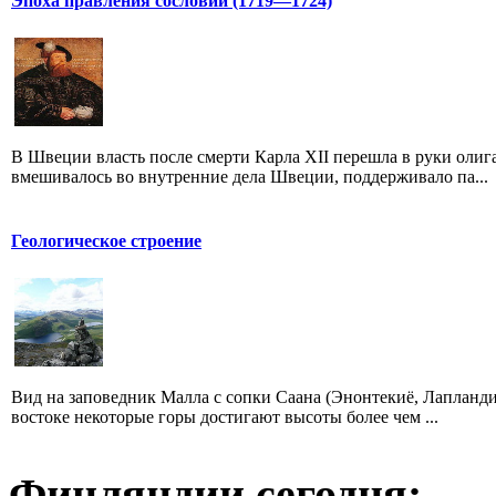
Эпоха правления сословий (1719—1724)
В Швеции власть после смерти Карла XII перешла в руки олига
вмешивалось во внутренние дела Швеции, поддерживало па...
Геологическое строение
Вид на заповедник Малла с сопки Саана (Энонтекиё, Лапланди
востоке некоторые горы достигают высоты более чем ...
Финляндии сегодня: