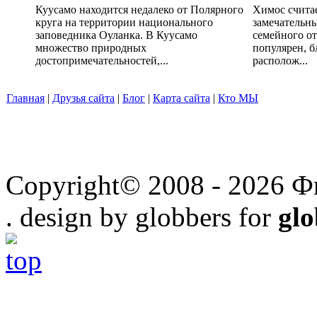
Куусамо находится недалеко от Полярного
Химос счита
круга на территории национального
замечательн
заповедника Оуланка. В Куусамо
семейного от
множество природных
популярен, б
достопримечательностей,...
располож...
Главная
|
Друзья сайта
|
Блог
|
Карта сайта
|
Кто МЫ
Copyright© 2008 - 2026 Ф
. design by globbers for
gl