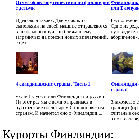
Отчет об автопутешествии по финляндии
Финляндия. 
с детьми
или Елопукк
Идея была такова: Две мамочки с
Бесполезное
сыновьями на своей машине отправляются
Одно из редк
в небольшой круиз по ближайшему
путеводителе
заграничью на поиски новых впечатлений,
аборигенов».
с цел...
4 скандинавские страны. Часть 1
Финляндия -
страна!
Часть 1 Суоми или Финляндия по-русски
На этот раз мы с вами отправимся в
Знакомство с
путешествие по четырем Скандинавским
границы (пр
странам. И начнется оно с Финляндии ...
считаные сек
а вот в очер
Курорты Финляндии: