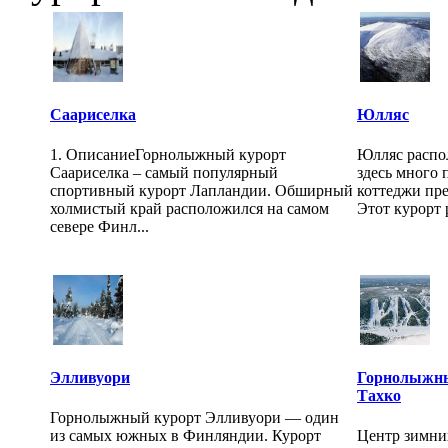
Саариселка
Юлляс
1. ОписаниеГорнолыжный курорт
Юлляс распо
Саариселка – самый популярный
здесь много 
спортивный курорт Лапландии. Обширный
коттеджи пр
холмистый край расположился на самом
Этот курорт 
севере Финл...
Элливуори
Горнолыжны
Тахко
Горнолыжный курорт Элливуори — один
из самых южных в Финляндии. Курорт
Центр зимних