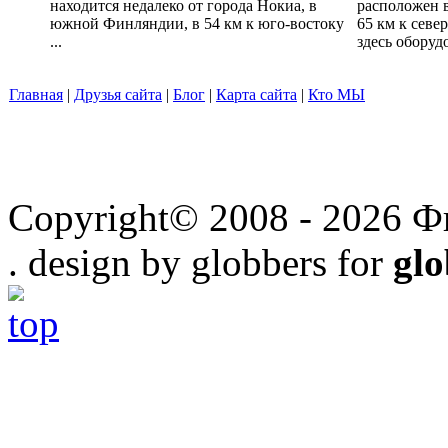
находится недалеко от города Нокиа, в
расположен в
южной Финляндии, в 54 км к юго-востоку
65 км к севе
...
здесь оборудо
Главная
|
Друзья сайта
|
Блог
|
Карта сайта
|
Кто МЫ
Copyright© 2008 - 2026 Ф
. design by globbers for
gl